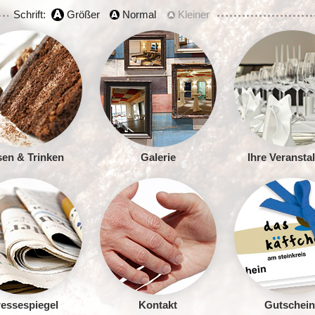
Schrift:
Größer
Normal
Kleiner
en & Trinken
Galerie
Ihre Veransta
essespiegel
Kontakt
Gutschein