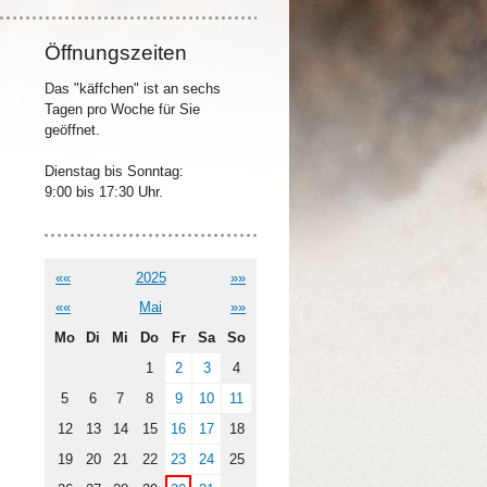
Öffnungszeiten
Das "käffchen" ist an sechs
Tagen pro Woche für Sie
geöffnet.
Dienstag bis Sonntag:
9:00 bis 17:30 Uhr.
««
2025
»»
««
Mai
»»
Mo
Di
Mi
Do
Fr
Sa
So
1
2
3
4
5
6
7
8
9
10
11
12
13
14
15
16
17
18
19
20
21
22
23
24
25