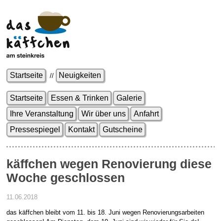
Startseite
Neuigkeiten
//
Startseite
Essen & Trinken
Galerie
Ihre Veranstaltung
Wir über uns
Anfahrt
Pressespiegel
Kontakt
Gutscheine
käffchen wegen Renovierung diese
Woche geschlossen
11.06.2018
das käffchen bleibt vom 11. bis 18. Juni wegen Renovierungsarbeiten